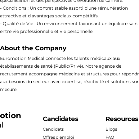
spécialisation et des perspectives d'évolution de carrière.
- Conditions : Un contrat stable assorti d'une rémunération
attractive et d'avantages sociaux compétitifs.
- Qualité de Vie : Un environnement favorisant un équilibre sain
entre vie professionnelle et vie personnelle.
About the Company
Euromotion Medical connecte les talents médicaux aux
établissements de santé (Public/Privé). Notre agence de
recrutement accompagne médecins et structures pour répond
aux besoins du secteur avec expertise, réactivité et solutions sur
mesure.
otion
Candidates
Resources
l
Candidats
Blogs
Offres d'emploi
FAQ