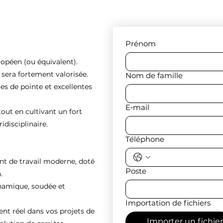
Prénom
ropéen (ou équivalent).
e sera fortement valorisée.
Nom de famille
es de pointe et excellentes
E‑mail
tout en cultivant un fort
idisciplinaire.
Téléphone
nt de travail moderne, doté
Poste
.
ynamique, soudée et
Importation de fichiers
 réel dans vos projets de
Importer un fichier