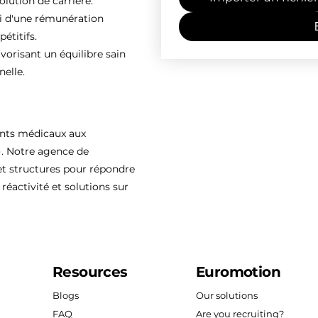
olution de carrière.
ti d'une rémunération
étitifs.
vorisant un équilibre sain
nelle.
ents médicaux aux
). Notre agence de
 structures pour répondre
réactivité et solutions sur
Resources
Euromotion
Blogs
Our solutions
FAQ
Are you recruiting?