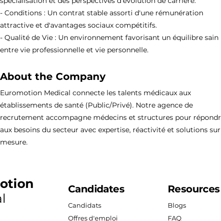
spécialisation et des perspectives d'évolution de carrière.
- Conditions : Un contrat stable assorti d'une rémunération
attractive et d'avantages sociaux compétitifs.
- Qualité de Vie : Un environnement favorisant un équilibre sain
entre vie professionnelle et vie personnelle.
About the Company
Euromotion Medical connecte les talents médicaux aux
établissements de santé (Public/Privé). Notre agence de
recrutement accompagne médecins et structures pour répond
aux besoins du secteur avec expertise, réactivité et solutions sur
mesure.
otion
Candidates
Resources
l
Candidats
Blogs
Offres d'emploi
FAQ