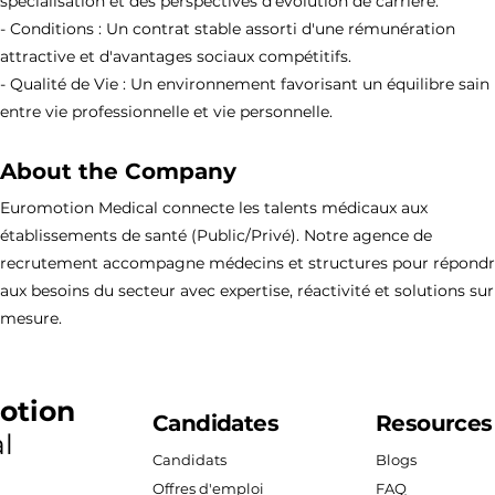
spécialisation et des perspectives d'évolution de carrière.
- Conditions : Un contrat stable assorti d'une rémunération
attractive et d'avantages sociaux compétitifs.
- Qualité de Vie : Un environnement favorisant un équilibre sain
entre vie professionnelle et vie personnelle.
About the Company
Euromotion Medical connecte les talents médicaux aux
établissements de santé (Public/Privé). Notre agence de
recrutement accompagne médecins et structures pour répond
aux besoins du secteur avec expertise, réactivité et solutions sur
mesure.
otion
Candidates
Resources
l
Candidats
Blogs
Offres d'emploi
FAQ