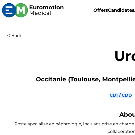
Offers
Candidates
< Back
Ur
Occitanie (Toulouse, Montpellier
CDI / CDD
Abou
Poste spécialisé en néphrologie, incluant prise en charge 
collaboratio