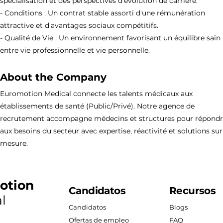
spécialisation et des perspectives d'évolution de carrière.
- Conditions : Un contrat stable assorti d'une rémunération
attractive et d'avantages sociaux compétitifs.
- Qualité de Vie : Un environnement favorisant un équilibre sain
entre vie professionnelle et vie personnelle.
About the Company
Euromotion Medical connecte les talents médicaux aux
établissements de santé (Public/Privé). Notre agence de
recrutement accompagne médecins et structures pour répond
aux besoins du secteur avec expertise, réactivité et solutions sur
mesure.
otion
Candidatos
Recursos
l
Candidatos
Blogs
Ofertas de empleo
FAQ