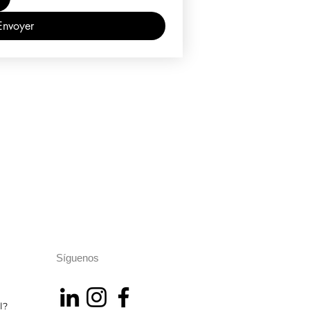
Envoyer
Síguenos
l?