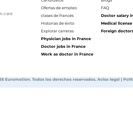
Candidatos
Blogs
Ofertas de empleo
FAQ
n.care
clases de francés
Doctor salary i
Historias de éxito
Medical license
Explorar carreras
Foreign doctors
Physician jobs in France
Doctor jobs in France
Work as doctor in France
26 Euromotion. Todos los derechos reservados.
Aviso legal
|
Polí