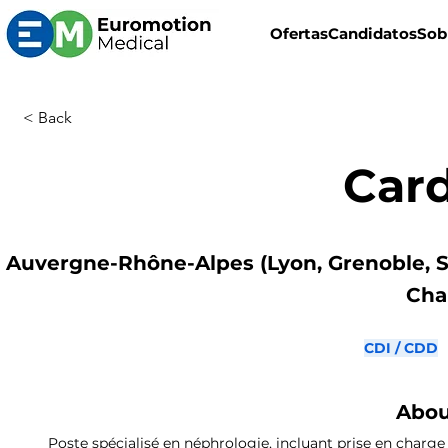
Ofertas
Candidatos
Sob
< Back
Car
Auvergne-Rhône-Alpes (Lyon, Grenoble, S
Cha
CDI / CDD
Abou
Poste spécialisé en néphrologie, incluant prise en charge 