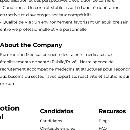
spécialisation et des perspectives d'évolution de carrière.
- Conditions : Un contrat stable assorti d'une rémunération
attractive et d'avantages sociaux compétitifs.
- Qualité de Vie : Un environnement favorisant un équilibre sain
entre vie professionnelle et vie personnelle.
About the Company
Euromotion Medical connecte les talents médicaux aux
établissements de santé (Public/Privé). Notre agence de
recrutement accompagne médecins et structures pour répond
aux besoins du secteur avec expertise, réactivité et solutions sur
mesure.
otion
Candidatos
Recursos
l
Candidatos
Blogs
Ofertas de empleo
FAQ