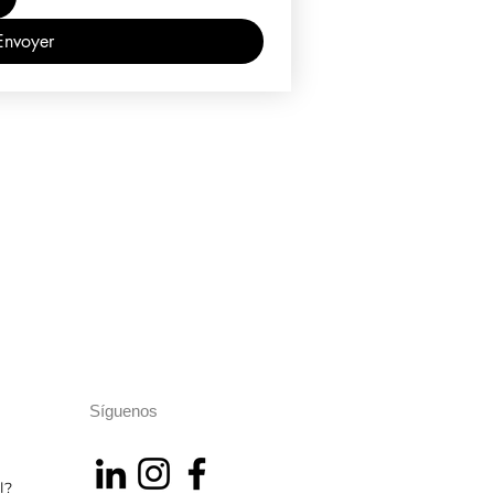
Envoyer
Síguenos
l?