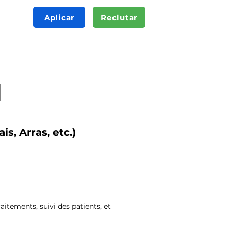
Aplicar
Reclutar
l
s, Arras, etc.)
itements, suivi des patients, et