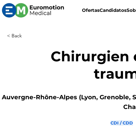
Ofertas
Candidatos
Sob
< Back
Chirurgien 
trau
Auvergne-Rhône-Alpes (Lyon, Grenoble, S
Cha
CDI / CDD