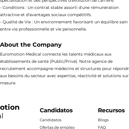
spécialisation et des perspectives d'évolution de carrière.
- Conditions : Un contrat stable assorti d'une rémunération
attractive et d'avantages sociaux compétitifs.
- Qualité de Vie : Un environnement favorisant un équilibre sain
entre vie professionnelle et vie personnelle.
About the Company
Euromotion Medical connecte les talents médicaux aux
établissements de santé (Public/Privé). Notre agence de
recrutement accompagne médecins et structures pour répond
aux besoins du secteur avec expertise, réactivité et solutions sur
mesure.
otion
Candidatos
Recursos
l
Candidatos
Blogs
Ofertas de empleo
FAQ