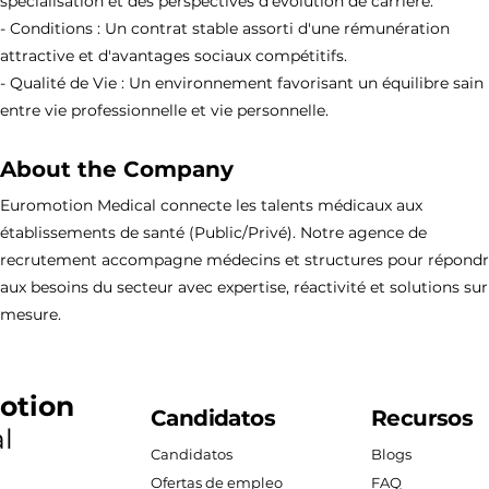
spécialisation et des perspectives d'évolution de carrière.
- Conditions : Un contrat stable assorti d'une rémunération
attractive et d'avantages sociaux compétitifs.
- Qualité de Vie : Un environnement favorisant un équilibre sain
entre vie professionnelle et vie personnelle.
About the Company
Euromotion Medical connecte les talents médicaux aux
établissements de santé (Public/Privé). Notre agence de
recrutement accompagne médecins et structures pour répond
aux besoins du secteur avec expertise, réactivité et solutions sur
mesure.
otion
Candidatos
Recursos
l
Candidatos
Blogs
Ofertas de empleo
FAQ