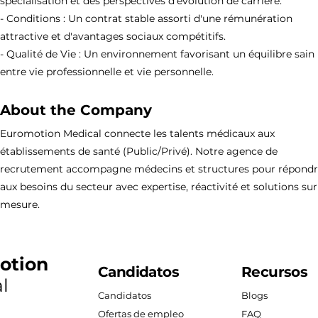
spécialisation et des perspectives d'évolution de carrière.
- Conditions : Un contrat stable assorti d'une rémunération
attractive et d'avantages sociaux compétitifs.
- Qualité de Vie : Un environnement favorisant un équilibre sain
entre vie professionnelle et vie personnelle.
About the Company
Euromotion Medical connecte les talents médicaux aux
établissements de santé (Public/Privé). Notre agence de
recrutement accompagne médecins et structures pour répond
aux besoins du secteur avec expertise, réactivité et solutions sur
mesure.
otion
Candidatos
Recursos
l
Candidatos
Blogs
Ofertas de empleo
FAQ