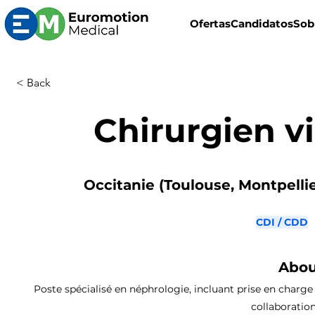
Ofertas
Candidatos
Sob
< Back
Chirurgien vi
Occitanie (Toulouse, Montpellier
CDI / CDD
Abou
Poste spécialisé en néphrologie, incluant prise en charge 
collaboratio