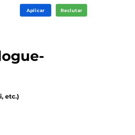
Aplicar
Reclutar
logue-
, etc.)