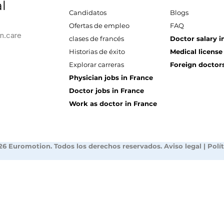
l
Candidatos
Blogs
Ofertas de empleo
FAQ
n.care
clases de francés
Doctor salary i
Historias de éxito
Medical license
Explorar carreras
Foreign doctors
Physician jobs in France
Doctor jobs in France
Work as doctor in France
26 Euromotion. Todos los derechos reservados.
Aviso legal
|
Polí