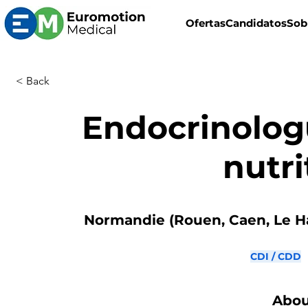
Ofertas
Candidatos
Sob
< Back
Endocrinolog
nutri
Normandie (Rouen, Caen, Le Ha
CDI / CDD
Abou