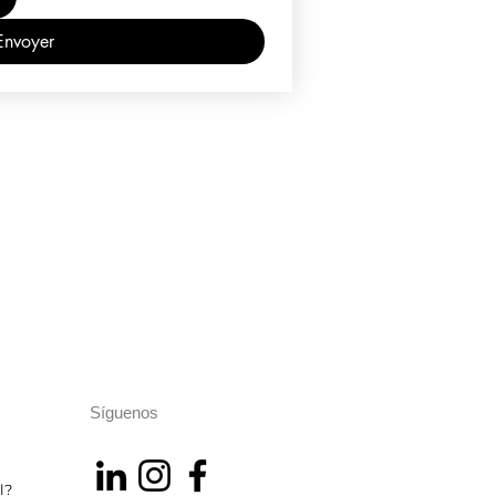
Envoyer
Síguenos
l?