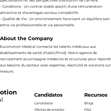
spécialisation et des perspectives d'évolution de carrière.
- Conditions : Un contrat stable assorti d'une rémunération
attractive et d'avantages sociaux compétitifs.
- Qualité de Vie : Un environnement favorisant un équilibre sain
entre vie professionnelle et vie personnelle.
About the Company
Euromotion Medical connecte les talents médicaux aux
établissements de santé (Public/Privé). Notre agence de
recrutement accompagne médecins et structures pour répond
aux besoins du secteur avec expertise, réactivité et solutions sur
mesure.
otion
Candidatos
Recursos
l
Candidatos
Blogs
Ofertas de empleo
FAQ