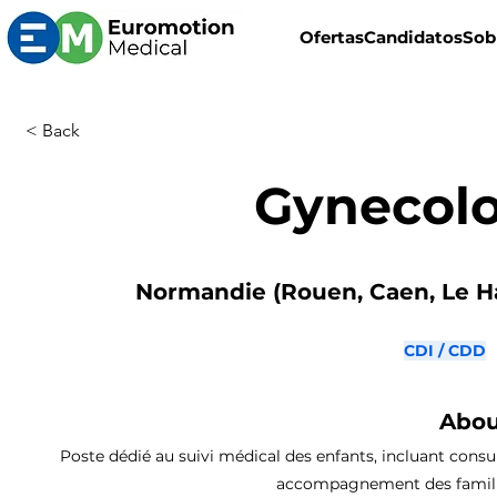
Ofertas
Candidatos
Sob
< Back
Gynecol
Normandie (Rouen, Caen, Le Ha
CDI / CDD
Abou
Poste dédié au suivi médical des enfants, incluant consu
accompagnement des familles,