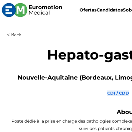
Ofertas
Candidatos
Sob
< Back
Hepato-gas
Nouvelle-Aquitaine (Bordeaux, Limoge
CDI / CDD
Abou
Poste dédié à la prise en charge des pathologies complexes
suivi des patients chroniq