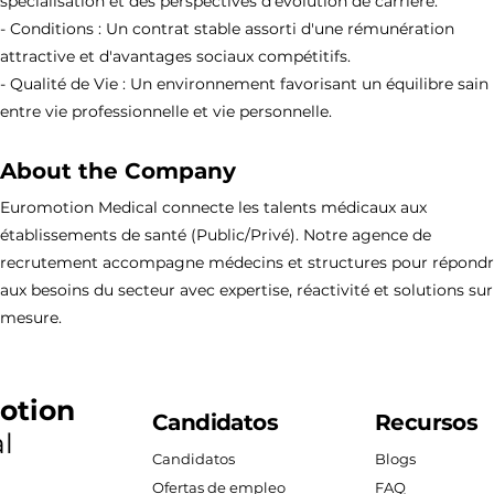
spécialisation et des perspectives d'évolution de carrière.
- Conditions : Un contrat stable assorti d'une rémunération
attractive et d'avantages sociaux compétitifs.
- Qualité de Vie : Un environnement favorisant un équilibre sain
entre vie professionnelle et vie personnelle.
About the Company
Euromotion Medical connecte les talents médicaux aux
établissements de santé (Public/Privé). Notre agence de
recrutement accompagne médecins et structures pour répond
aux besoins du secteur avec expertise, réactivité et solutions sur
mesure.
otion
Candidatos
Recursos
l
Candidatos
Blogs
Ofertas de empleo
FAQ