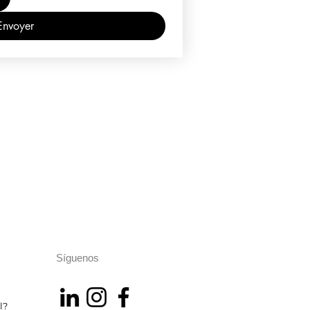
Envoyer
Síguenos
l?