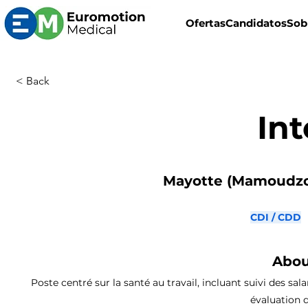
Ofertas
Candidatos
Sob
< Back
Int
Mayotte (Mamoudzou
CDI / CDD
Abou
Poste centré sur la santé au travail, incluant suivi des sal
évaluation d