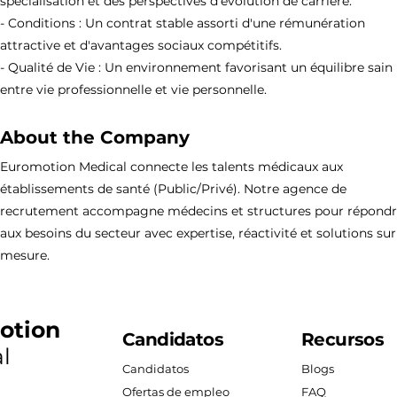
spécialisation et des perspectives d'évolution de carrière.
- Conditions : Un contrat stable assorti d'une rémunération
attractive et d'avantages sociaux compétitifs.
- Qualité de Vie : Un environnement favorisant un équilibre sain
entre vie professionnelle et vie personnelle.
About the Company
Euromotion Medical connecte les talents médicaux aux
établissements de santé (Public/Privé). Notre agence de
recrutement accompagne médecins et structures pour répond
aux besoins du secteur avec expertise, réactivité et solutions sur
mesure.
otion
Candidatos
Recursos
l
Candidatos
Blogs
Ofertas de empleo
FAQ