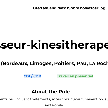
Ofertas
Candidatos
Sobre nosotros
Blog
seur-kinesitherap
(Bordeaux, Limoges, Poitiers, Pau, La Roch
CDI / CDD
Travail en présentiel
About the Role
ntaires, incluant traitements, actes chirurgicaux, prévention, sui
santé orale.