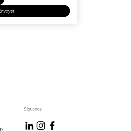
Envoyer
Síguenos
l?