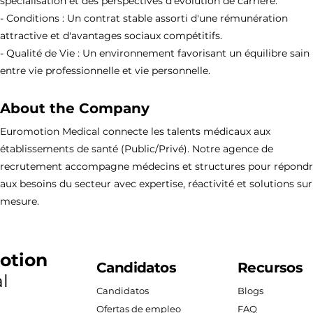
spécialisation et des perspectives d'évolution de carrière.
- Conditions : Un contrat stable assorti d'une rémunération
attractive et d'avantages sociaux compétitifs.
- Qualité de Vie : Un environnement favorisant un équilibre sain
entre vie professionnelle et vie personnelle.
About the Company
Euromotion Medical connecte les talents médicaux aux
établissements de santé (Public/Privé). Notre agence de
recrutement accompagne médecins et structures pour répond
aux besoins du secteur avec expertise, réactivité et solutions sur
mesure.
otion
Candidatos
Recursos
l
Candidatos
Blogs
Ofertas de empleo
FAQ