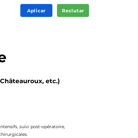
Aplicar
Reclutar
e
 Châteauroux, etc.)
tensifs, suivi post-opératoire,
chirurgicales.