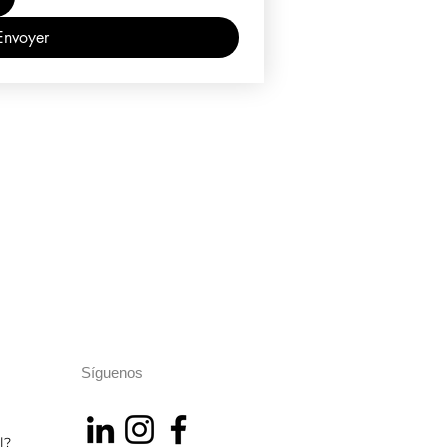
Envoyer
Síguenos
l?