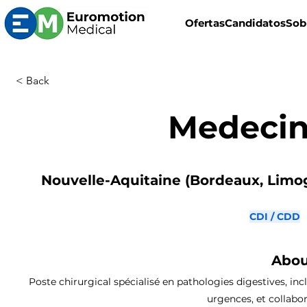
Ofertas
Candidatos
Sob
< Back
Medecin
Nouvelle-Aquitaine (Bordeaux, Limoge
CDI / CDD
Abou
Poste chirurgical spécialisé en pathologies digestives, inc
urgences, et collabor