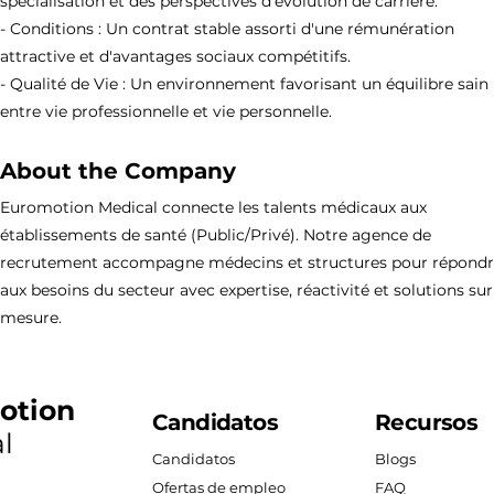
spécialisation et des perspectives d'évolution de carrière.
- Conditions : Un contrat stable assorti d'une rémunération
attractive et d'avantages sociaux compétitifs.
- Qualité de Vie : Un environnement favorisant un équilibre sain
entre vie professionnelle et vie personnelle.
About the Company
Euromotion Medical connecte les talents médicaux aux
établissements de santé (Public/Privé). Notre agence de
recrutement accompagne médecins et structures pour répond
aux besoins du secteur avec expertise, réactivité et solutions sur
mesure.
otion
Candidatos
Recursos
l
Candidatos
Blogs
Ofertas de empleo
FAQ