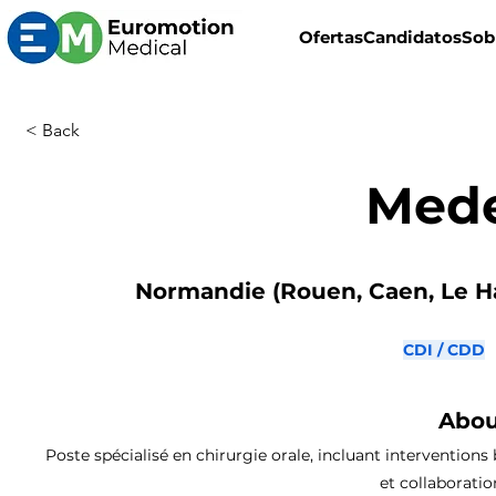
Ofertas
Candidatos
Sob
< Back
Mede
Normandie (Rouen, Caen, Le Ha
CDI / CDD
Abou
Poste spécialisé en chirurgie orale, incluant intervention
et collaboratio