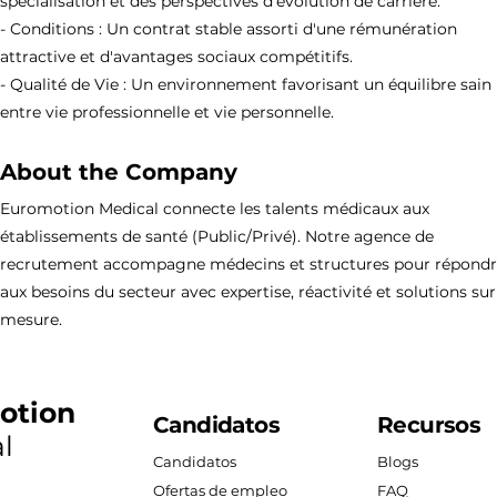
spécialisation et des perspectives d'évolution de carrière.
- Conditions : Un contrat stable assorti d'une rémunération
attractive et d'avantages sociaux compétitifs.
- Qualité de Vie : Un environnement favorisant un équilibre sain
entre vie professionnelle et vie personnelle.
About the Company
Euromotion Medical connecte les talents médicaux aux
établissements de santé (Public/Privé). Notre agence de
recrutement accompagne médecins et structures pour répond
aux besoins du secteur avec expertise, réactivité et solutions sur
mesure.
otion
Candidatos
Recursos
l
Candidatos
Blogs
Ofertas de empleo
FAQ