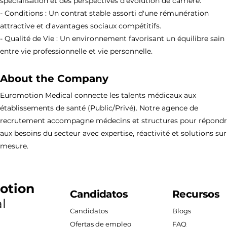
spécialisation et des perspectives d'évolution de carrière.
- Conditions : Un contrat stable assorti d'une rémunération
attractive et d'avantages sociaux compétitifs.
- Qualité de Vie : Un environnement favorisant un équilibre sain
entre vie professionnelle et vie personnelle.
About the Company
Euromotion Medical connecte les talents médicaux aux
établissements de santé (Public/Privé). Notre agence de
recrutement accompagne médecins et structures pour répond
aux besoins du secteur avec expertise, réactivité et solutions sur
mesure.
otion
Candidatos
Recursos
l
Candidatos
Blogs
Ofertas de empleo
FAQ