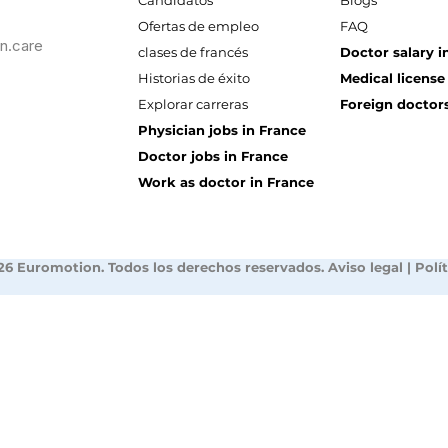
Candidatos
Blogs
Ofertas de empleo
FAQ
n.care
clases de francés
Doctor salary i
Historias de éxito
Medical license
Explorar carreras
Foreign doctors
Physician jobs in France
Doctor jobs in France
Work as doctor in France
26 Euromotion. Todos los derechos reservados.
Aviso legal
|
Polí