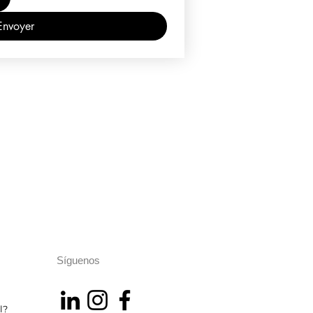
Envoyer
Síguenos
l?