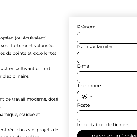
Prénom
ropéen (ou équivalent).
e sera fortement valorisée.
Nom de famille
es de pointe et excellentes
E‑mail
tout en cultivant un fort
idisciplinaire.
Téléphone
nt de travail moderne, doté
Poste
.
ynamique, soudée et
Importation de fichiers
 réel dans vos projets de
Importer un fichier