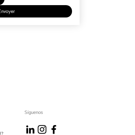
Envoyer
Síguenos
l?