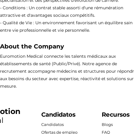
spécialisation et des perspectives d'évolution de carrière.
- Conditions : Un contrat stable assorti d'une rémunération
attractive et d'avantages sociaux compétitifs.
- Qualité de Vie : Un environnement favorisant un équilibre sain
entre vie professionnelle et vie personnelle.
About the Company
Euromotion Medical connecte les talents médicaux aux
établissements de santé (Public/Privé). Notre agence de
recrutement accompagne médecins et structures pour répond
aux besoins du secteur avec expertise, réactivité et solutions sur
mesure.
otion
Candidatos
Recursos
l
Candidatos
Blogs
Ofertas de empleo
FAQ