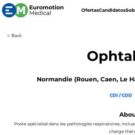
Ofertas
Candidatos
Sob
< Back
Ophta
Normandie (Rouen, Caen, Le Ha
CDI / CDD
Abou
Poste spécialisé dans les pathologies respiratoires, inclua
charge théra