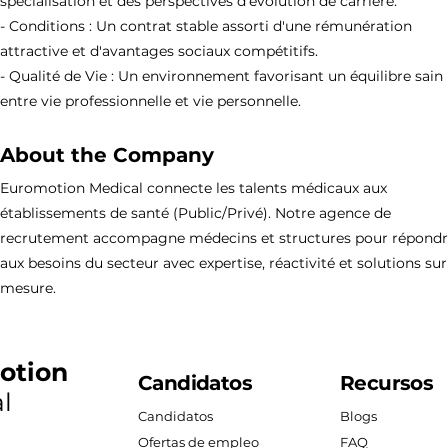
spécialisation et des perspectives d'évolution de carrière.
- Conditions : Un contrat stable assorti d'une rémunération
attractive et d'avantages sociaux compétitifs.
- Qualité de Vie : Un environnement favorisant un équilibre sain
entre vie professionnelle et vie personnelle.
About the Company
Euromotion Medical connecte les talents médicaux aux
établissements de santé (Public/Privé). Notre agence de
recrutement accompagne médecins et structures pour répond
aux besoins du secteur avec expertise, réactivité et solutions sur
mesure.
otion
Candidatos
Recursos
l
Candidatos
Blogs
Ofertas de empleo
FAQ