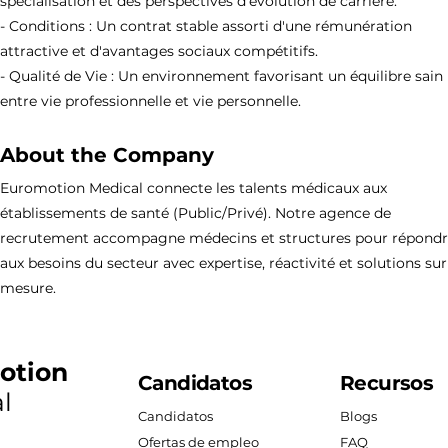
spécialisation et des perspectives d'évolution de carrière.
- Conditions : Un contrat stable assorti d'une rémunération
attractive et d'avantages sociaux compétitifs.
- Qualité de Vie : Un environnement favorisant un équilibre sain
entre vie professionnelle et vie personnelle.
About the Company
Euromotion Medical connecte les talents médicaux aux
établissements de santé (Public/Privé). Notre agence de
recrutement accompagne médecins et structures pour répond
aux besoins du secteur avec expertise, réactivité et solutions sur
mesure.
otion
Candidatos
Recursos
l
Candidatos
Blogs
Ofertas de empleo
FAQ