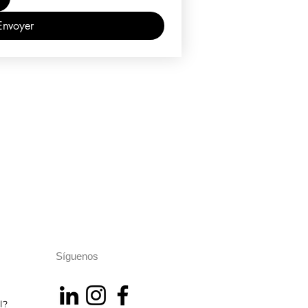
Envoyer
Síguenos
l?