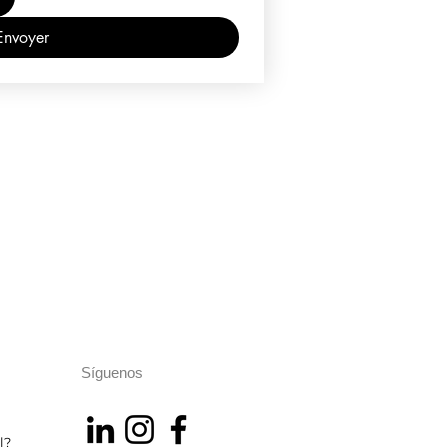
Envoyer
Síguenos
l?