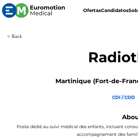
Ofertas
Candidatos
Sob
< Back
Radio
Martinique (Fort-de-Franc
CDI / CDD
Abou
Poste dédié au suivi médical des enfants, incluant consu
accompagnement des familles,