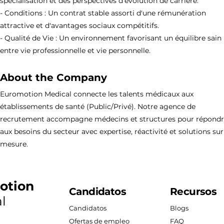
spécialisation et des perspectives d'évolution de carrière.
- Conditions : Un contrat stable assorti d'une rémunération
attractive et d'avantages sociaux compétitifs.
- Qualité de Vie : Un environnement favorisant un équilibre sain
entre vie professionnelle et vie personnelle.
About the Company
Euromotion Medical connecte les talents médicaux aux
établissements de santé (Public/Privé). Notre agence de
recrutement accompagne médecins et structures pour répond
aux besoins du secteur avec expertise, réactivité et solutions sur
mesure.
otion
Candidatos
Recursos
l
Candidatos
Blogs
Ofertas de empleo
FAQ