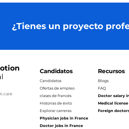
¿Tienes un proyecto profe
otion
Candidatos
Recursos
l
Candidatos
Blogs
Ofertas de empleo
FAQ
n.care
clases de francés
Doctor salary i
Historias de éxito
Medical license
Explorar carreras
Foreign doctors
Physician jobs in France
Doctor jobs in France