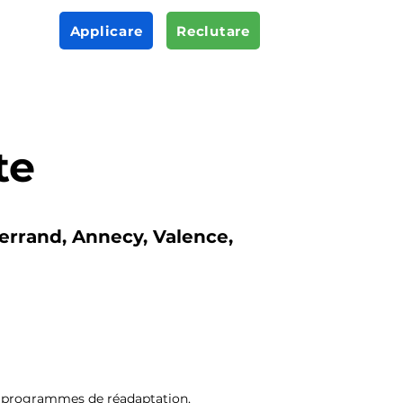
Applicare
Reclutare
te
errand, Annecy, Valence,
de programmes de réadaptation,