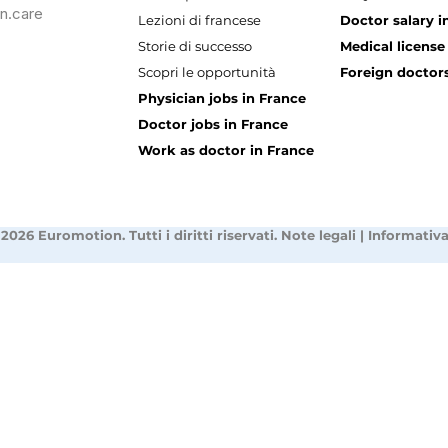
n.care
Lezioni di francese
Doctor salary i
Storie di successo
Medical license
Scopri le opportunità
Foreign doctors
Physician jobs in France
Doctor jobs in France
Work as doctor in France
2026 Euromotion. Tutti i diritti riservati.
Note legali
|
Informativa