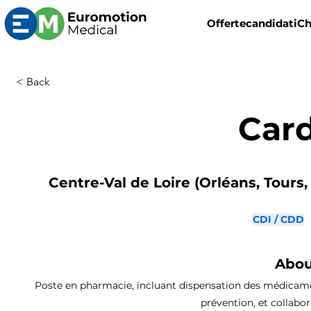
Offerte
candidati
Ch
< Back
Car
Centre-Val de Loire (Orléans, Tours,
CDI / CDD
Abou
Poste en pharmacie, incluant dispensation des médicaments
prévention, et collabo