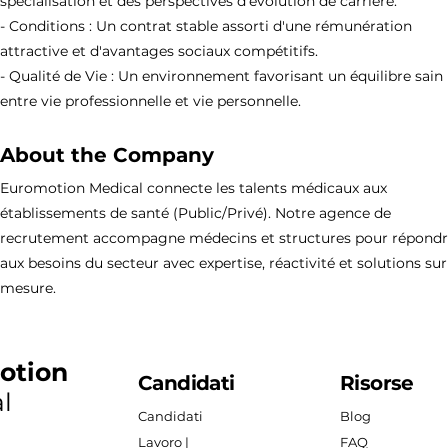
spécialisation et des perspectives d'évolution de carrière.
- Conditions : Un contrat stable assorti d'une rémunération
attractive et d'avantages sociaux compétitifs.
- Qualité de Vie : Un environnement favorisant un équilibre sain
entre vie professionnelle et vie personnelle.
About the Company
Euromotion Medical connecte les talents médicaux aux
établissements de santé (Public/Privé). Notre agence de
recrutement accompagne médecins et structures pour répond
aux besoins du secteur avec expertise, réactivité et solutions sur
mesure.
otion
Candidati
Risorse
l
Candidati
Blog
Lavoro |
FAQ