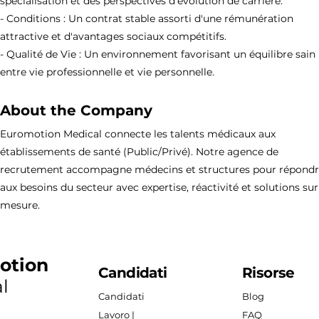
spécialisation et des perspectives d'évolution de carrière.
- Conditions : Un contrat stable assorti d'une rémunération
attractive et d'avantages sociaux compétitifs.
- Qualité de Vie : Un environnement favorisant un équilibre sain
entre vie professionnelle et vie personnelle.
About the Company
Euromotion Medical connecte les talents médicaux aux
établissements de santé (Public/Privé). Notre agence de
recrutement accompagne médecins et structures pour répond
aux besoins du secteur avec expertise, réactivité et solutions sur
mesure.
otion
Candidati
Risorse
l
Candidati
Blog
Lavoro |
FAQ