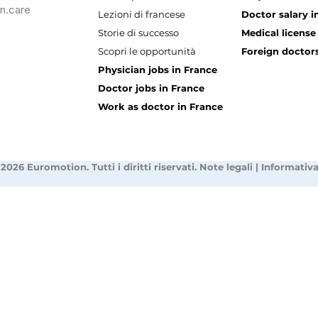
n.care
Lezioni di francese
Doctor salary i
Storie di successo
Medical license
Scopri le opportunità
Foreign doctors
Physician jobs in France
Doctor jobs in France
Work as doctor in France
2026 Euromotion. Tutti i diritti riservati.
Note legali
|
Informativa