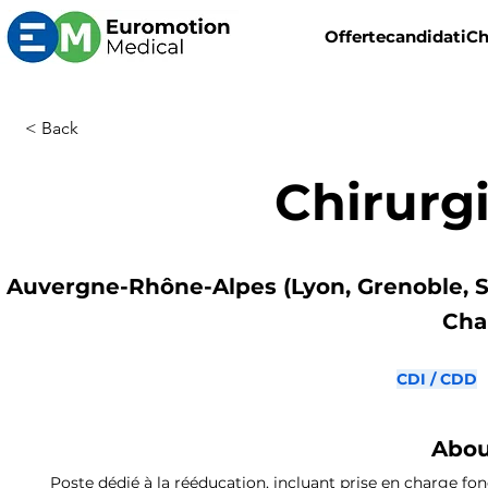
Offerte
candidati
Ch
< Back
Chirurg
Auvergne-Rhône-Alpes (Lyon, Grenoble, S
Cha
CDI / CDD
Abou
Poste dédié à la rééducation, incluant prise en charge fo