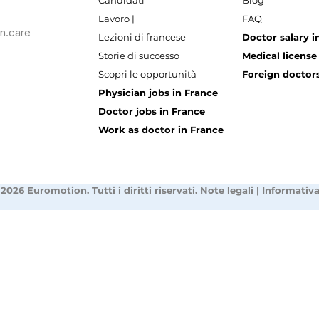
Candidati
Blog
Lavoro |
FAQ
n.care
Lezioni di francese
Doctor salary i
Storie di successo
Medical license
Scopri le opportunità
Foreign doctors
Physician jobs in France
Doctor jobs in France
Work as doctor in France
2026 Euromotion. Tutti i diritti riservati.
Note legali
|
Informativa