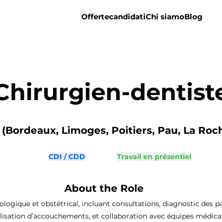
Offerte
candidati
Chi siamo
Blog
Chirurgien-dentist
(Bordeaux, Limoges, Poitiers, Pau, La Roch
CDI / CDD
Travail en présentiel
About the Role
ogique et obstétrical, incluant consultations, diagnostic des pa
lisation d’accouchements, et collaboration avec équipes médical