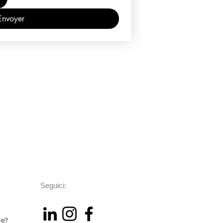
Envoyer
Seguici:
le?