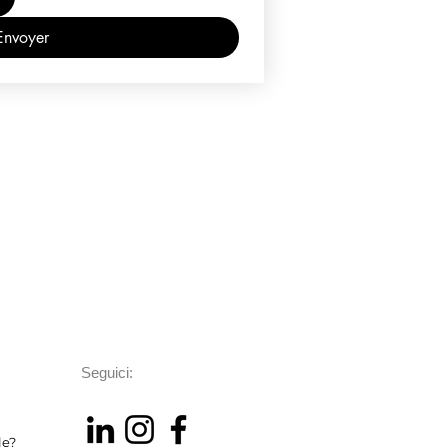
Envoyer
Seguici:
le?