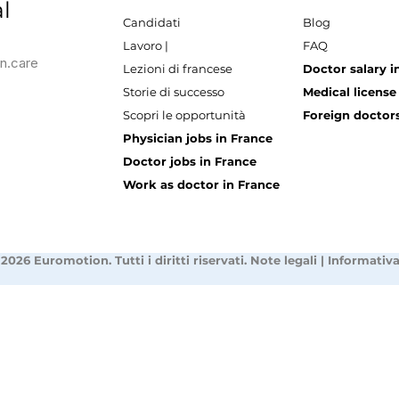
l
Candidati
Blog
Lavoro |
FAQ
n.care
Lezioni di francese
Doctor salary i
Storie di successo
Medical license
Scopri le opportunità
Foreign doctors
Physician jobs in France
Doctor jobs in France
Work as doctor in France
2026 Euromotion. Tutti i diritti riservati.
Note legali
|
Informativa