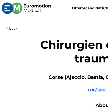
Offerte
candidati
Ch
< Back
Chirurgien 
trau
Corse (Ajaccio, Bastia, 
CDI / CDD
Abou