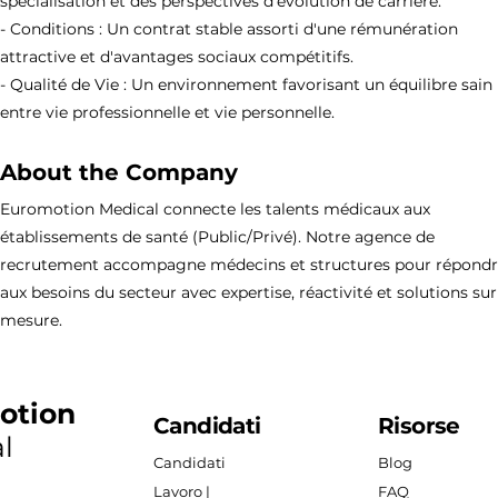
spécialisation et des perspectives d'évolution de carrière.
- Conditions : Un contrat stable assorti d'une rémunération
attractive et d'avantages sociaux compétitifs.
- Qualité de Vie : Un environnement favorisant un équilibre sain
entre vie professionnelle et vie personnelle.
About the Company
Euromotion Medical connecte les talents médicaux aux
établissements de santé (Public/Privé). Notre agence de
recrutement accompagne médecins et structures pour répond
aux besoins du secteur avec expertise, réactivité et solutions sur
mesure.
otion
Candidati
Risorse
l
Candidati
Blog
Lavoro |
FAQ