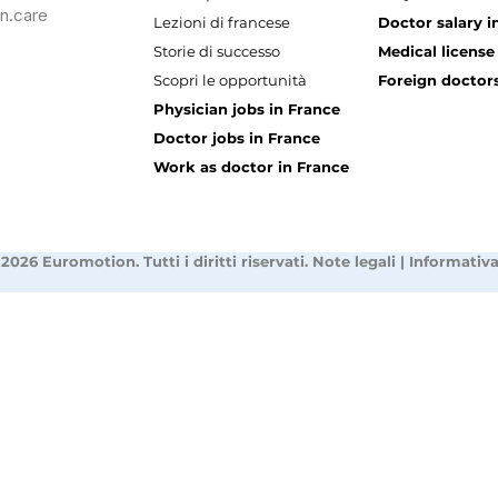
n.care
Lezioni di francese
Doctor salary i
Storie di successo
Medical license
Scopri le opportunità
Foreign doctors
Physician jobs in France
Doctor jobs in France
Work as doctor in France
2026 Euromotion. Tutti i diritti riservati.
Note legali
|
Informativa