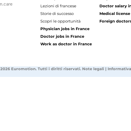
n.care
Lezioni di francese
Doctor salary i
Storie di successo
Medical license
Scopri le opportunità
Foreign doctors
Physician jobs in France
Doctor jobs in France
Work as doctor in France
2026 Euromotion. Tutti i diritti riservati.
Note legali
|
Informativa