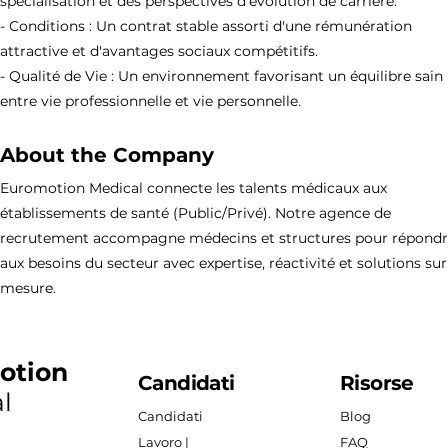
spécialisation et des perspectives d'évolution de carrière.
- Conditions : Un contrat stable assorti d'une rémunération
attractive et d'avantages sociaux compétitifs.
- Qualité de Vie : Un environnement favorisant un équilibre sain
entre vie professionnelle et vie personnelle.
About the Company
Euromotion Medical connecte les talents médicaux aux
établissements de santé (Public/Privé). Notre agence de
recrutement accompagne médecins et structures pour répond
aux besoins du secteur avec expertise, réactivité et solutions sur
mesure.
otion
Candidati
Risorse
l
Candidati
Blog
Lavoro |
FAQ