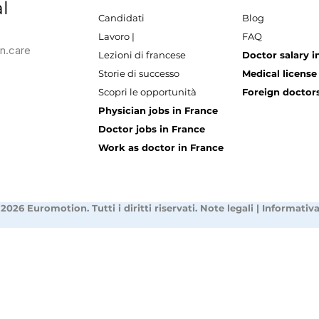
l
Candidati
Blog
Lavoro |
FAQ
n.care
Lezioni di francese
Doctor salary i
Storie di successo
Medical license
Scopri le opportunità
Foreign doctors
Physician jobs in France
Doctor jobs in France
Work as doctor in France
2026 Euromotion. Tutti i diritti riservati.
Note legali
|
Informativa