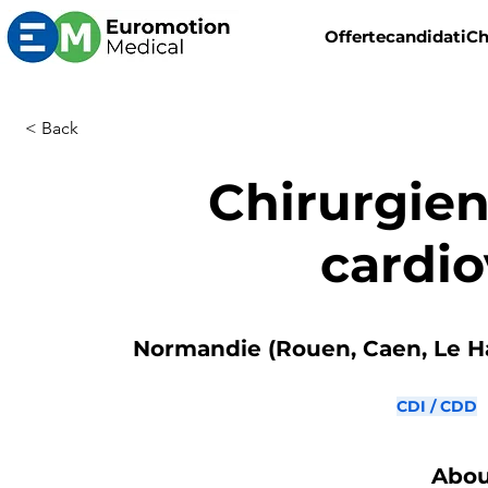
Offerte
candidati
Ch
< Back
Chirurgien
cardio
Normandie (Rouen, Caen, Le Ha
CDI / CDD
Abou