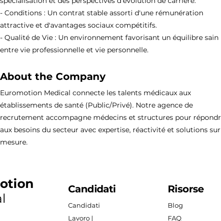
spécialisation et des perspectives d'évolution de carrière.
- Conditions : Un contrat stable assorti d'une rémunération
attractive et d'avantages sociaux compétitifs.
- Qualité de Vie : Un environnement favorisant un équilibre sain
entre vie professionnelle et vie personnelle.
About the Company
Euromotion Medical connecte les talents médicaux aux
établissements de santé (Public/Privé). Notre agence de
recrutement accompagne médecins et structures pour répond
aux besoins du secteur avec expertise, réactivité et solutions sur
mesure.
otion
Candidati
Risorse
l
Candidati
Blog
Lavoro |
FAQ