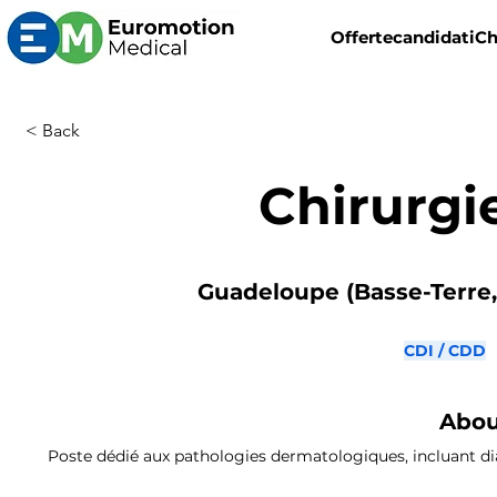
Offerte
candidati
Ch
< Back
Chirurgi
Guadeloupe (Basse-Terre, 
CDI / CDD
Abou
Poste dédié aux pathologies dermatologiques, incluant diag