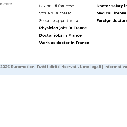
n.care
Lezioni di francese
Doctor salary i
Storie di successo
Medical license
Scopri le opportunità
Foreign doctors
Physician jobs in France
Doctor jobs in France
Work as doctor in France
2026 Euromotion. Tutti i diritti riservati.
Note legali
|
Informativa