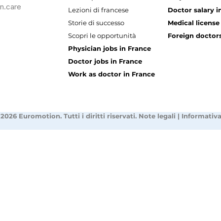
n.care
Lezioni di francese
Doctor salary i
Storie di successo
Medical license
Scopri le opportunità
Foreign doctors
Physician jobs in France
Doctor jobs in France
Work as doctor in France
2026 Euromotion. Tutti i diritti riservati.
Note legali
|
Informativa