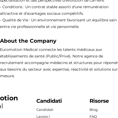
spécialisation et des perspectives d'évolution de carrière.
- Conditions : Un contrat stable assorti d'une rémunération
attractive et d'avantages sociaux compétitifs.
- Qualité de Vie : Un environnement favorisant un équilibre sain
entre vie professionnelle et vie personnelle.
About the Company
Euromotion Medical connecte les talents médicaux aux
établissements de santé (Public/Privé). Notre agence de
recrutement accompagne médecins et structures pour répond
aux besoins du secteur avec expertise, réactivité et solutions sur
mesure.
otion
Candidati
Risorse
l
Candidati
Blog
Lavoro |
FAQ