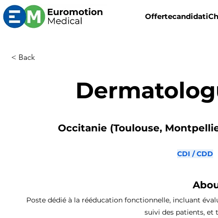
Offerte
candidati
Ch
< Back
Dermatolog
Occitanie (Toulouse, Montpellier
CDI / CDD
Abou
Poste dédié à la rééducation fonctionnelle, incluant év
suivi des patients, et 