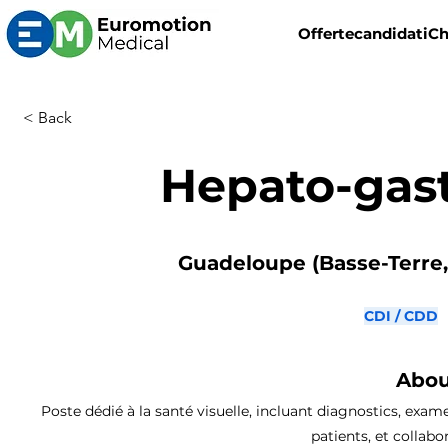
Offerte
candidati
Ch
< Back
Hepato-gas
Guadeloupe (Basse-Terre, 
CDI / CDD
Abou
Poste dédié à la santé visuelle, incluant diagnostics, exa
patients, et collabo