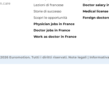
n.care
Lezioni di francese
Doctor salary i
Storie di successo
Medical license
Scopri le opportunità
Foreign doctors
Physician jobs in France
Doctor jobs in France
Work as doctor in France
2026 Euromotion. Tutti i diritti riservati.
Note legali
|
Informativa