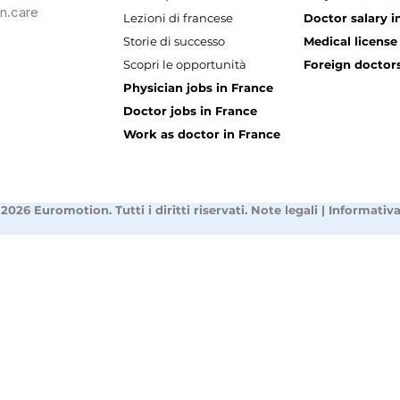
n.care
Lezioni di francese
Doctor salary i
Storie di successo
Medical license
Scopri le opportunità
Foreign doctors
Physician jobs in France
Doctor jobs in France
Work as doctor in France
2026 Euromotion. Tutti i diritti riservati.
Note legali
|
Informativa