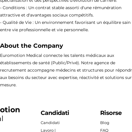
spécialisation et des perspectives d'évolution de carrière.
- Conditions : Un contrat stable assorti d'une rémunération
attractive et d'avantages sociaux compétitifs.
- Qualité de Vie : Un environnement favorisant un équilibre sain
entre vie professionnelle et vie personnelle.
About the Company
Euromotion Medical connecte les talents médicaux aux
établissements de santé (Public/Privé). Notre agence de
recrutement accompagne médecins et structures pour répond
aux besoins du secteur avec expertise, réactivité et solutions sur
mesure.
otion
Candidati
Risorse
l
Candidati
Blog
Lavoro |
FAQ